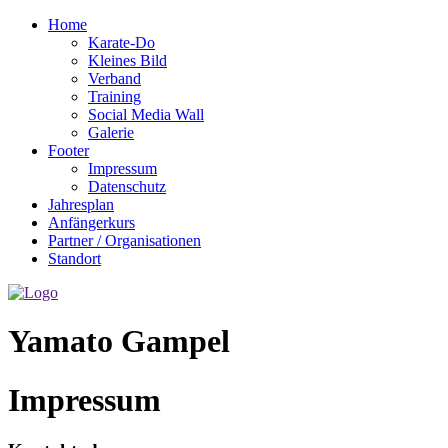
Home
Karate-Do
Kleines Bild
Verband
Training
Social Media Wall
Galerie
Footer
Impressum
Datenschutz
Jahresplan
Anfängerkurs
Partner / Organisationen
Standort
Yamato Gampel
Impressum